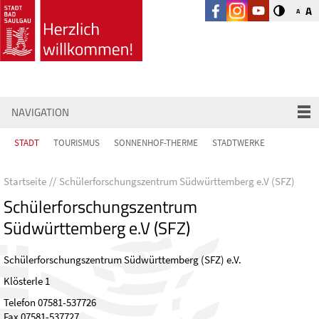
A
A
NAVIGATION
STADT
TOURISMUS
SONNENHOF-THERME
STADTWERKE
Startseite
Schülerforschungszentrum Südwürttemberg e.V (SFZ)
Schülerforschungszentrum
Südwürttemberg e.V (SFZ)
Schülerforschungszentrum Südwürttemberg (SFZ) e.V.
Klösterle 1
Telefon 07581-537726
Fax 07581-537727