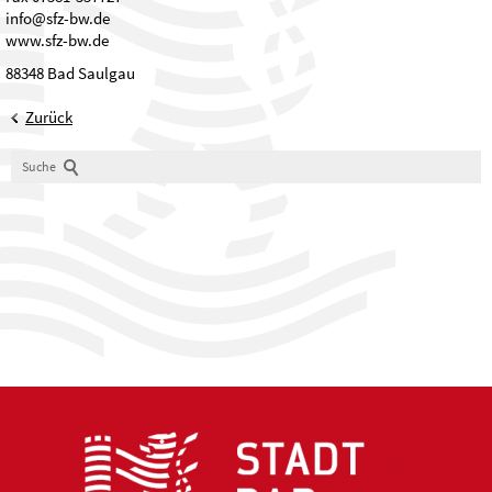
info@sfz-bw.de
www.sfz-bw.de
88348 Bad Saulgau
Zurück
Suche