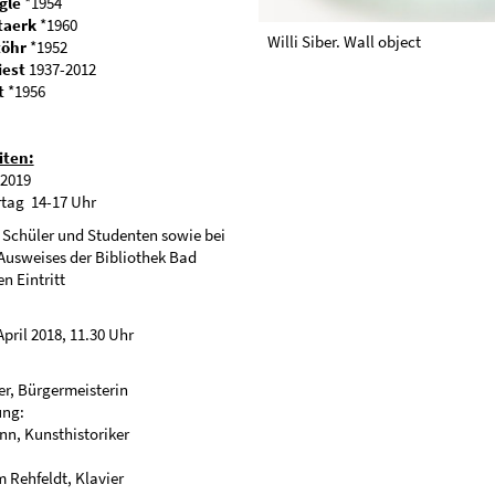
gle
*1954
taerk
*1960
Willi Siber. Wall object
töhr
*1952
iest
1937-2012
t
*1956
iten:
 2019
ertag 14-17 Uhr
€, Schüler und Studenten sowie bei
Ausweises der Bibliothek Bad
n Eintritt
pril 2018, 11.30 Uhr
er, Bürgermeisterin
ung:
n, Kunsthistoriker
m Rehfeldt, Klavier