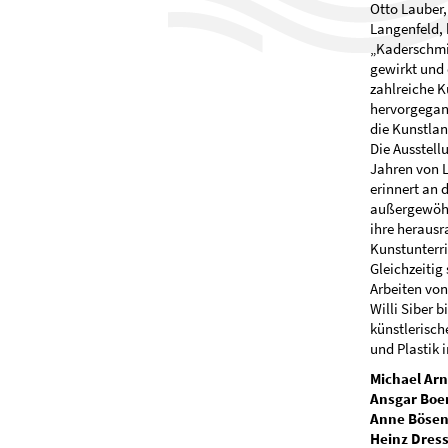
Otto Lauber
Langenfeld, 
„Kaderschmi
gewirkt und 
zahlreiche K
hervorgegang
die Kunstla
Die Ausstell
Jahren von L
erinnert an 
außergewöhn
ihre heraus
Kunstunterr
Gleichzeitig 
Arbeiten von
Willi Siber b
künstlerisch
und Plastik 
Michael Arn
Ansgar Boe
Anne Böse
Heinz Dres