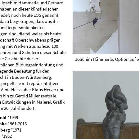
, Joachim Hämmerle und Gerhard
haben an dieser künstlerischen
ede“, noch heute LOS genannt,
dazu beigetragen, dass aus ihr
ünstlerpersönlichkeiten
en sind, die teilweise bis heute
ndschaft Oberschwabens prägen.
ung mit Werken aus nahezu 100
ehrern und Schülern dieser Schule
die Geschichte dieser
Joachim Hämmerle. Option auf ei
lichen Bildungseinrichtung und
ragende Bedeutung für den
icht in Baden-Württemberg.
spiegelt sie mit repräsentativen
 Alois Heiss über Klaus Herzer und
is hin zu Gerold Miller zentrale
e Entwicklungen in Malerei, Grafik
im 20. Jahrhundert.
old
*1949
nke
1961-2016
nberg
*1971
s
*1952