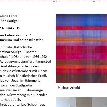
alerie Fähre
r Bad Saulgau
 23. Juni 2019
uer Lehrerseminar /
asium und seine Künstler
gründete „Katholische
eminar Saulgau“, später
chule“ (LOS) und von 1956-1992
 „Aufbaugymnasium“ war lange Zeit
e Ausbildungsstätte für den
uchs in Württemberg mit einem
 musisch-künstlerischen Profil.
gide von Joachim Hämmerle,
ssor an der Stuttgarter
Michael Arnold
e, war sie ab …. die einzige
aden-Württemberg mit Bildender
iturhauptfach.
rer, darunter Leo Schobinger,