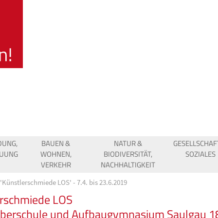
DUNG,
BAUEN &
NATUR &
GESELLSCHAF
EUUNG
WOHNEN,
BIODIVERSITÄT,
SOZIALES
VERKEHR
NACHHALTIGKEIT
'Künstlerschmiede LOS' - 7.4. bis 23.6.2019
erschmiede LOS
oberschule und Aufbaugymnasium Saulgau 1