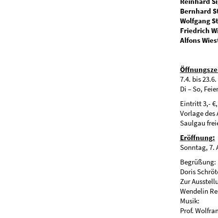
Reinhard Si
Bernhard S
Wolfgang S
Friedrich W
Alfons Wies
Öffnungsze
7.4. bis 23.6.
Di – So, Fei
Eintritt 3,- 
Vorlage des 
Saulgau freie
Eröffnung:
Sonntag, 7. A
Begrüßung:
Doris Schröt
Zur Ausstell
Wendelin Ren
Musik:
Prof. Wolfra