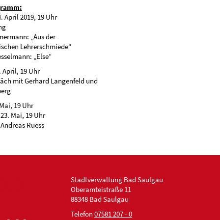
gramm:
. April 2019, 19 Uhr
ng
ermann: „Aus der
schen Lehrerschmiede“
esselmann: „Else“
 April, 19 Uhr
räch mit Gerhard Langenfeld und
berg
 Mai, 19 Uhr
23. Mai, 19 Uhr
 Andreas Ruess
Stadtverwaltung Bad Saulgau
Oberamteistraße 11
88348 Bad Saulgau
Telefon
07581 207 - 0