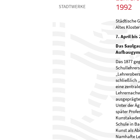
1992
STADTWERKE
Städtische G
Altes Kloste
7. April bis
Das Saulga
Aufbaugymn
Das 1877 ge
Schullehrers
„Lehrerobers
schließlich
eine zentral
Lehrernachw
ausgeprägten
Unter der Ä
später Profe
Kunstakademi
Schule in B
Kunst als Ab
Namhafte Leh