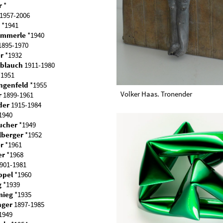
r
*
1957-2006
*1941
ämmerle
*1940
895-1970
r
*1932
blauch
1911-1980
1951
ngenfeld
*1955
Volker Haas. Tronender
r
1899-1961
der
1915-1984
1940
ucher
*1949
lberger
*1952
er
*1961
er
*1968
901-1981
ppel
*1960
g
*1939
mieg
*1935
nger
1897-1985
1949