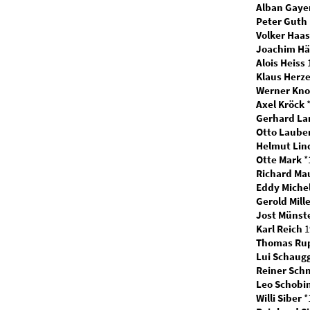
Alban Gaye
Peter Guth
Volker Haas
Joachim H
Alois Heiss
1
Klaus Herze
Werner Kno
Axel Kröck
*
Gerhard La
Otto Laube
Helmut Lin
Otte Mark
*
Richard Ma
Eddy Miche
Gerold Mill
Jost Münst
Karl Reich
1
Thomas Ru
Lui Schaug
Reiner Sch
Leo Schobi
Willi Siber
*