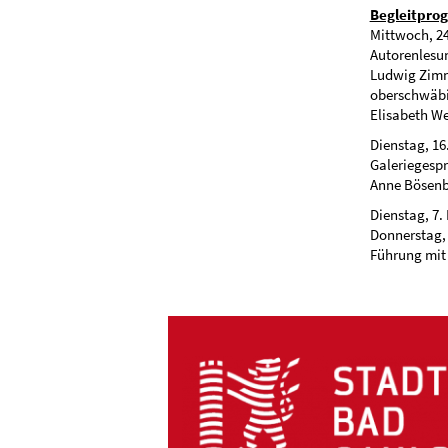
Begleitpro
Mittwoch, 24
Autorenlesu
Ludwig Zimm
oberschwäbi
Elisabeth W
Dienstag, 16.
Galeriegesp
Anne Bösen
Dienstag, 7.
Donnerstag, 
Führung mit