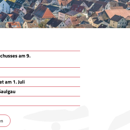
schusses am 9.
t am 1. Juli
Saulgau
en