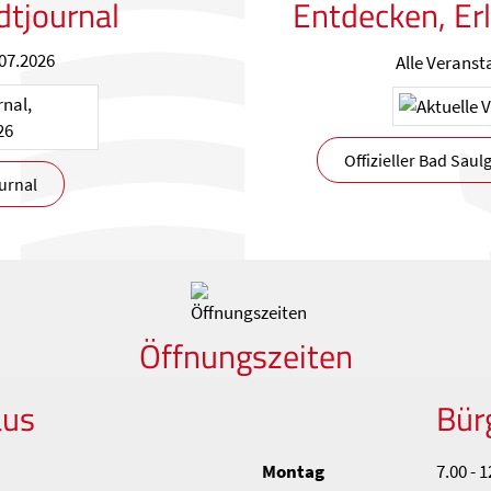
dtjournal
Entdecken, Er
07.2026
Alle Veranst
Offizieller Bad Sau
urnal
Öffnungszeiten
aus
Bür
Montag
7.00 - 