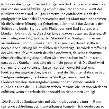
Nicht nur die Bürgerinnen und Bürger von Bad Saulgau sind über das
nun von der Geschäftsführung empfohlene Szenario zur Zukunft des
Klinikstandortes Bad Saulgau entsetzt und enttäuscht. Nach der
erfolgreichen Suche des Fördervereins und der Stadt nach Hebammen
für die Wiedereröffnung der Geburtenstation mutet das Szenario der
Schließung beider Standorte in Pfullendorf und Bad Saulgau wie
blanker Hohn an. Jene, die schon länger davon ausgehen, dass gezielt
die Strategie verfolgt wurde, den Standort Bad Saulgau immer mehr
auszudünnen, somit unwirtschaftlich zu machen, damit letztlich nur
noch die Schließung bleibt, fühlen sich bestätigt. Die Wiedereröffnung
der Geburtshilfe wird damit deutlich erschwert, da keine Hebamme
einen Arbeitsvertrag abschließen wird, wenn schon im Raum steht,
dass es das Krankenhaus bald nicht mehr geben wird. Die Stadt wird
sich nicht länger vertrösten lassen, sondern erwartet jetzt eine
konkrete Aussage darüber, wie es nun mit der Geburtenstation in Bad
Saulgau weitergeht, nachdem die Stadt gemeinsam mit dem
Förderverein ihre Hausaufgaben gemacht hat. Sowohl Landrätin
Bürkle als auch die SRH Kliniken stehen im Wort, die Station wieder zu
eröffnen, wenn die erforderliche Anzahl an Hebammen vorliegt.
„Die Stadt Bad Saulgau wird mit aller Kraft gegen die nun im Raum
stehende Schließung des Krankenhauses kämpfen. Ich werde dem so