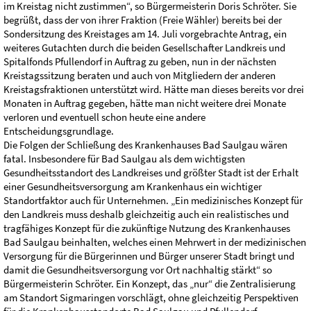
im Kreistag nicht zustimmen“, so Bürgermeisterin Doris Schröter. Sie
begrüßt, dass der von ihrer Fraktion (Freie Wähler) bereits bei der
Sondersitzung des Kreistages am 14. Juli vorgebrachte Antrag, ein
weiteres Gutachten durch die beiden Gesellschafter Landkreis und
Spitalfonds Pfullendorf in Auftrag zu geben, nun in der nächsten
Kreistagssitzung beraten und auch von Mitgliedern der anderen
Kreistagsfraktionen unterstützt wird. Hätte man dieses bereits vor drei
Monaten in Auftrag gegeben, hätte man nicht weitere drei Monate
verloren und eventuell schon heute eine andere
Entscheidungsgrundlage.
Die Folgen der Schließung des Krankenhauses Bad Saulgau wären
fatal. Insbesondere für Bad Saulgau als dem wichtigsten
Gesundheitsstandort des Landkreises und größter Stadt ist der Erhalt
einer Gesundheitsversorgung am Krankenhaus ein wichtiger
Standortfaktor auch für Unternehmen. „Ein medizinisches Konzept für
den Landkreis muss deshalb gleichzeitig auch ein realistisches und
tragfähiges Konzept für die zukünftige Nutzung des Krankenhauses
Bad Saulgau beinhalten, welches einen Mehrwert in der medizinischen
Versorgung für die Bürgerinnen und Bürger unserer Stadt bringt und
damit die Gesundheitsversorgung vor Ort nachhaltig stärkt“ so
Bürgermeisterin Schröter. Ein Konzept, das „nur“ die Zentralisierung
am Standort Sigmaringen vorschlägt, ohne gleichzeitig Perspektiven