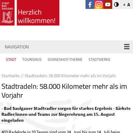
A
A
NAVIGATION
STADT
TOURISMUS
SONNENHOF-THERME
STADTWERKE
Startseite
Stadtradeln: 58.000 Kilometer mehr als im Vorjahr
Stadtradeln: 58.000 Kilometer mehr als im
Vorjahr
- Bad Saulgauer Stadtradler sorgen für starkes Ergebnis - Särkste
Radler/innen und Teams zur Siegerehrung am 15. August
eingeladen
403 Radelnde in 33 Teams sind vom 24. Juni bis zum 14. Juli beim