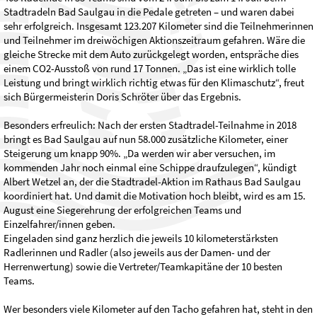
Stadtradeln Bad Saulgau in die Pedale getreten – und waren dabei
sehr erfolgreich. Insgesamt 123.207 Kilometer sind die Teilnehmerinnen
und Teilnehmer im dreiwöchigen Aktionszeitraum gefahren. Wäre die
gleiche Strecke mit dem Auto zurückgelegt worden, entspräche dies
einem CO2-Ausstoß von rund 17 Tonnen. „Das ist eine wirklich tolle
Leistung und bringt wirklich richtig etwas für den Klimaschutz“, freut
sich Bürgermeisterin Doris Schröter über das Ergebnis.
Besonders erfreulich: Nach der ersten Stadtradel-Teilnahme in 2018
bringt es Bad Saulgau auf nun 58.000 zusätzliche Kilometer, einer
Steigerung um knapp 90%. „Da werden wir aber versuchen, im
kommenden Jahr noch einmal eine Schippe draufzulegen“, kündigt
Albert Wetzel an, der die Stadtradel-Aktion im Rathaus Bad Saulgau
koordiniert hat. Und damit die Motivation hoch bleibt, wird es am 15.
August eine Siegerehrung der erfolgreichen Teams und
Einzelfahrer/innen geben.
Eingeladen sind ganz herzlich die jeweils 10 kilometerstärksten
Radlerinnen und Radler (also jeweils aus der Damen- und der
Herrenwertung) sowie die Vertreter/Teamkapitäne der 10 besten
Teams.
Wer besonders viele Kilometer auf den Tacho gefahren hat, steht in den