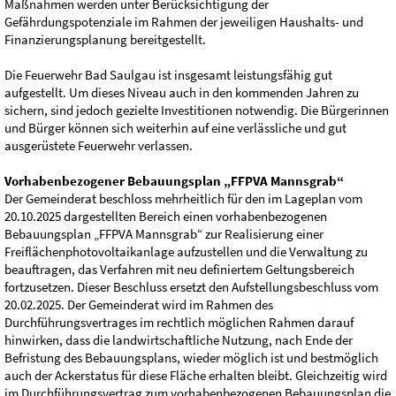
Maßnahmen werden unter Berücksichtigung der
Gefährdungspotenziale im Rahmen der jeweiligen Haushalts- und
Finanzierungsplanung bereitgestellt.
Die Feuerwehr Bad Saulgau ist insgesamt leistungsfähig gut
aufgestellt. Um dieses Niveau auch in den kommenden Jahren zu
sichern, sind jedoch gezielte Investitionen notwendig. Die Bürgerinnen
und Bürger können sich weiterhin auf eine verlässliche und gut
ausgerüstete Feuerwehr verlassen.
Vorhabenbezogener Bebauungsplan „FFPVA Mannsgrab“
Der Gemeinderat beschloss mehrheitlich für den im Lageplan vom
20.10.2025 dargestellten Bereich einen vorhabenbezogenen
Bebauungsplan „FFPVA Mannsgrab“ zur Realisierung einer
Freiflächenphotovoltaikanlage aufzustellen und die Verwaltung zu
beauftragen, das Verfahren mit neu definiertem Geltungsbereich
fortzusetzen. Dieser Beschluss ersetzt den Aufstellungsbeschluss vom
20.02.2025. Der Gemeinderat wird im Rahmen des
Durchführungsvertrages im rechtlich möglichen Rahmen darauf
hinwirken, dass die landwirtschaftliche Nutzung, nach Ende der
Befristung des Bebauungsplans, wieder möglich ist und bestmöglich
auch der Ackerstatus für diese Fläche erhalten bleibt. Gleichzeitig wird
im Durchführungsvertrag zum vorhabenbezogenen Bebauungsplan die