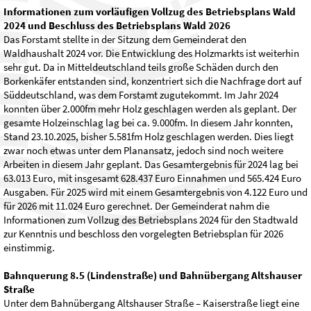
Informationen zum vorläufigen Vollzug des Betriebsplans Wald
2024 und Beschluss des Betriebsplans Wald 2026
Das Forstamt stellte in der Sitzung dem Gemeinderat den
Waldhaushalt 2024 vor. Die Entwicklung des Holzmarkts ist weiterhin
sehr gut. Da in Mitteldeutschland teils große Schäden durch den
Borkenkäfer entstanden sind, konzentriert sich die Nachfrage dort auf
Süddeutschland, was dem Forstamt zugutekommt. Im Jahr 2024
konnten über 2.000fm mehr Holz geschlagen werden als geplant. Der
gesamte Holzeinschlag lag bei ca. 9.000fm. In diesem Jahr konnten,
Stand 23.10.2025, bisher 5.581fm Holz geschlagen werden. Dies liegt
zwar noch etwas unter dem Planansatz, jedoch sind noch weitere
Arbeiten in diesem Jahr geplant. Das Gesamtergebnis für 2024 lag bei
63.013 Euro, mit insgesamt 628.437 Euro Einnahmen und 565.424 Euro
Ausgaben. Für 2025 wird mit einem Gesamtergebnis von 4.122 Euro und
für 2026 mit 11.024 Euro gerechnet. Der Gemeinderat nahm die
Informationen zum Vollzug des Betriebsplans 2024 für den Stadtwald
zur Kenntnis und beschloss den vorgelegten Betriebsplan für 2026
einstimmig.
Bahnquerung 8.5 (Lindenstraße) und Bahnübergang Altshauser
Straße
Unter dem Bahnübergang Altshauser Straße – Kaiserstraße liegt eine