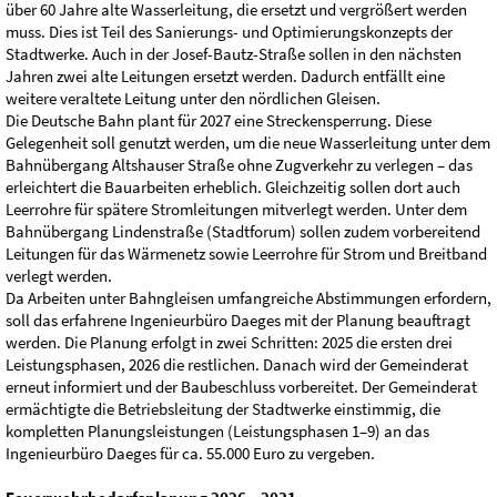
über 60 Jahre alte Wasserleitung, die ersetzt und vergrößert werden
muss. Dies ist Teil des Sanierungs- und Optimierungskonzepts der
Stadtwerke. Auch in der Josef-Bautz-Straße sollen in den nächsten
Jahren zwei alte Leitungen ersetzt werden. Dadurch entfällt eine
weitere veraltete Leitung unter den nördlichen Gleisen.
Die Deutsche Bahn plant für 2027 eine Streckensperrung. Diese
Gelegenheit soll genutzt werden, um die neue Wasserleitung unter dem
Bahnübergang Altshauser Straße ohne Zugverkehr zu verlegen – das
erleichtert die Bauarbeiten erheblich. Gleichzeitig sollen dort auch
Leerrohre für spätere Stromleitungen mitverlegt werden. Unter dem
Bahnübergang Lindenstraße (Stadtforum) sollen zudem vorbereitend
Leitungen für das Wärmenetz sowie Leerrohre für Strom und Breitband
verlegt werden.
Da Arbeiten unter Bahngleisen umfangreiche Abstimmungen erfordern,
soll das erfahrene Ingenieurbüro Daeges mit der Planung beauftragt
werden. Die Planung erfolgt in zwei Schritten: 2025 die ersten drei
Leistungsphasen, 2026 die restlichen. Danach wird der Gemeinderat
erneut informiert und der Baubeschluss vorbereitet. Der Gemeinderat
ermächtigte die Betriebsleitung der Stadtwerke einstimmig, die
kompletten Planungsleistungen (Leistungsphasen 1–9) an das
Ingenieurbüro Daeges für ca. 55.000 Euro zu vergeben.