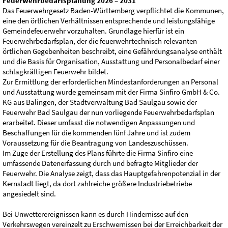
Feuerwehrbedarfsplanung 2026 – 2031
Das Feuerwehrgesetz Baden-Württemberg verpflichtet die Kommunen,
eine den örtlichen Verhältnissen entsprechende und leistungsfähige
Gemeindefeuerwehr vorzuhalten. Grundlage hierfür ist ein
Feuerwehrbedarfsplan, der die feuerwehrtechnisch relevanten
örtlichen Gegebenheiten beschreibt, eine Gefährdungsanalyse enthält
und die Basis für Organisation, Ausstattung und Personalbedarf einer
schlagkräftigen Feuerwehr bildet.
Zur Ermittlung der erforderlichen Mindestanforderungen an Personal
und Ausstattung wurde gemeinsam mit der Firma Sinfiro GmbH & Co.
KG aus Balingen, der Stadtverwaltung Bad Saulgau sowie der
Feuerwehr Bad Saulgau der nun vorliegende Feuerwehrbedarfsplan
erarbeitet. Dieser umfasst die notwendigen Anpassungen und
Beschaffungen für die kommenden fünf Jahre und ist zudem
Voraussetzung für die Beantragung von Landeszuschüssen.
Im Zuge der Erstellung des Plans führte die Firma Sinfiro eine
umfassende Datenerfassung durch und befragte Mitglieder der
Feuerwehr. Die Analyse zeigt, dass das Hauptgefahrenpotenzial in der
Kernstadt liegt, da dort zahlreiche größere Industriebetriebe
angesiedelt sind.
Bei Unwetterereignissen kann es durch Hindernisse auf den
Verkehrswegen vereinzelt zu Erschwernissen bei der Erreichbarkeit der