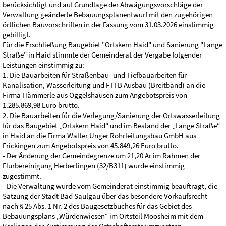
berücksichtigt und auf Grundlage der Abwägungsvorschläge der
Verwaltung geänderte Bebauungsplanentwurf mit den zugehörigen
örtlichen Bauvorschriften in der Fassung vom 31.03.2026 einstimmig
gebilligt.
Für die Erschließung Baugebiet "Ortskern Haid" und Sanierung "Lange
Straße" in Haid stimmte der Gemeinderat der Vergabe folgender
Leistungen einstimmig zu:
1. Die Bauarbeiten für Straßenbau- und Tiefbauarbeiten für
Kanalisation, Wasserleitung und FTTB Ausbau (Breitband) an die
Firma Hämmerle aus Oggelshausen zum Angebotspreis von
1.285.869,98 Euro brutto.
2. Die Bauarbeiten für die Verlegung/Sanierung der Ortswasserleitung
für das Baugebiet „Ortskern Haid“ und im Bestand der „Lange Straße“
in Haid an die Firma Walter Unger Rohrleitungsbau GmbH aus
Frickingen zum Angebotspreis von 45.849,26 Euro brutto.
- Der Änderung der Gemeindegrenze um 21,20 Ar im Rahmen der
Flurbereinigung Herbertingen (32/B311) wurde einstimmig
zugestimmt.
- Die Verwaltung wurde vom Gemeinderat einstimmig beauftragt, die
Satzung der Stadt Bad Saulgau über das besondere Vorkaufsrecht
nach § 25 Abs. 1 Nr. 2 des Baugesetzbuches für das Gebiet des
Bebauungsplans „Würdenwiesen“ im Ortsteil Moosheim mit dem