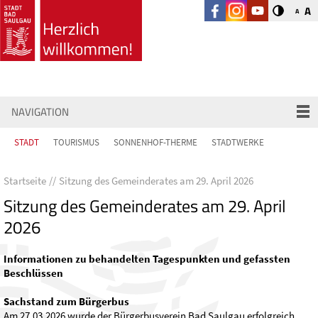
A
A
NAVIGATION
STADT
TOURISMUS
SONNENHOF-THERME
STADTWERKE
Startseite
Sitzung des Gemeinderates am 29. April 2026
Sitzung des Gemeinderates am 29. April
2026
Informationen zu behandelten Tagespunkten und gefassten
Beschlüssen
Sachstand zum Bürgerbus
Am 27.03.2026 wurde der Bürgerbusverein Bad Saulgau erfolgreich