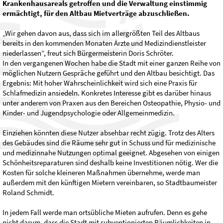
Krankenhausareals getroffen und die Verwaltung einstimmig
ermächtigt, für den Altbau Mietverträge abzuschließen.
„Wir gehen davon aus, dass sich im allergrößten Teil des Altbaus
bereits in den kommenden Monaten Ärzte und Medizindienstleister
niederlassen“, freut sich Bürgermeisterin Doris Schröter.
In den vergangenen Wochen habe die Stadt mit einer ganzen Reihe von
möglichen Nutzern Gespräche geführt und den Altbau besichtigt. Das
Ergebnis: Mit hoher Wahrscheinlichkeit wird sich eine Praxis für
Schlafmedizin ansiedeln. Konkretes Interesse gibt es darüber hinaus
unter anderem von Praxen aus den Bereichen Osteopathie, Physio- und
Kinder- und Jugendpsychologie oder Allgemeinmedizin.
Einziehen könnten diese Nutzer absehbar recht zügig. Trotz des Alters
des Gebäudes sind die Räume sehr gut in Schuss und für medizinische
und medizinnahe Nutzungen optimal geeignet. Abgesehen von einigen
Schönheitsreparaturen sind deshalb keine Investitionen nötig. Wer die
Kosten für solche kleineren Maßnahmen übernehme, werde man
außerdem mit den künftigen Mietern vereinbaren, so Stadtbaumeister
Roland Schmidt.
In jedem Fall werde man ortsübliche Mieten aufrufen. Denn es gehe
nicht darum, dass die Stadt mit subventionierten Räumlichkeiten in