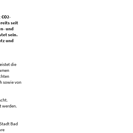
t CO2-
eits seit
en- und
tet sein.
utz und
istet die
samen
chten
/h sowie von
cht.
t werden.
 Stadt Bad
are