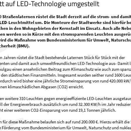
t auf LED-Technologie umgestellt
0 Straßenlaternen rüstet die Stadt derzeit auf die strom- und dami
ED-Leuchtmittel um. Die Monteure der Stadtwerke sind hierfür ber
hen in den Wohngebieten der Kernstadt im Einsatz. Auch alle Neb
ßen werden so in Kürze mit den stromsparenden Leuchten ausgerüs
wird die Maßnahme vom Bundesministerium für Umwelt, Natursch
cherheit (BMU).
n Jahren rüstet die Stadt bestehende Laternen Stück für Stück mit der
ienten und damit auch umweltfreundlichen LED-Technologie aus- Damit le
aulgau einen ansehnlichen Beitrag zum Klimaschutz wie auch zum spar
den städtischen Finanzmitteln. Insgesamt wurden seither rund 1600 Leu
erdurch wird bisher eine jährliche Stromeinsparung von rund 420.000 kW
nen klimaschädlichen Abgasen (CO2) erreicht.
en weitere 310 Leuchten gegen energieeffiziente LED-Leuchten ausgetaus
ll der Energieverbrauch zusätzlich um rund 32.300 KW/h im Jahr reduzier
ht einer weiteren CO2-Einsparung von rund 19,1 Tonnen jährlich.
 für diese Maßnahme belaufen sich auf rund 200.000 €. Hierzu erhält die
e Förderung vom Bundesministerium für Umwelt, Naturschutz und nukle