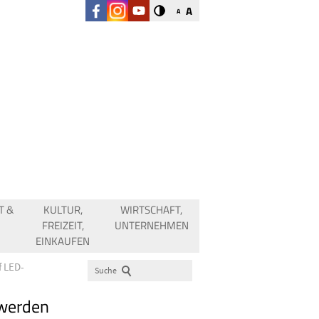
A
A
T &
KULTUR,
WIRTSCHAFT,
FREIZEIT,
UNTERNEHMEN
EINKAUFEN
f LED-
Suche
 werden