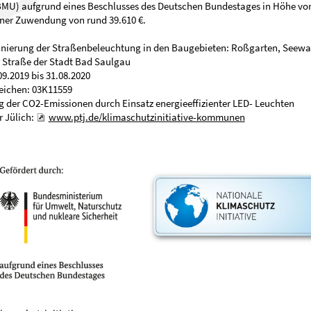
BMU) aufgrund eines Beschlusses des Deutschen Bundestages in Höhe vo
iner Zuwendung von rund 39.610 €.
Sanierung der Straßenbeleuchtung in den Baugebieten: Roßgarten, Seewa
 Straße der Stadt Bad Saulgau
09.2019 bis 31.08.2020
eichen: 03K11559
g der CO2-Emissionen durch Einsatz energieeffizienter LED- Leuchten
r Jülich:
www.ptj.de/klimaschutzinitiative-kommunen