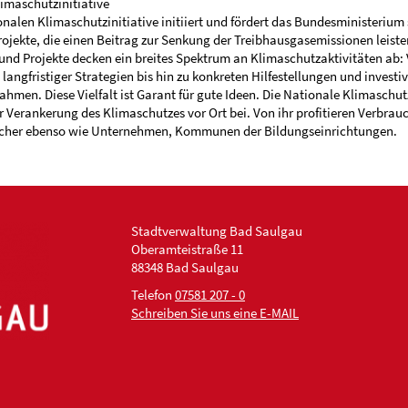
imaschutzinitiative
onalen Klimaschutzinitiative initiiert und fördert das Bundesministerium 
rojekte, die einen Beitrag zur Senkung der Treibhausgasemissionen leisten
d Projekte decken ein breites Spektrum an Klimaschutzaktivitäten ab: 
langfristiger Strategien bis hin zu konkreten Hilfestellungen und investi
men. Diese Vielfalt ist Garant für gute Ideen. Die Nationale Klimaschutz
er Verankerung des Klimaschutzes vor Ort bei. Von ihr profitieren Verbrau
cher ebenso wie Unternehmen, Kommunen der Bildungseinrichtungen.
Stadtverwaltung Bad Saulgau
Oberamteistraße 11
88348 Bad Saulgau
Telefon
07581 207 - 0
Schreiben Sie uns eine E-MAIL