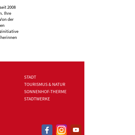
seit 2008
. Ihre
Von der
ven
initiative
cherinnen
STADT
TOURISMUS & NATUR
SONNENHOF-THERME
STADTWERKE