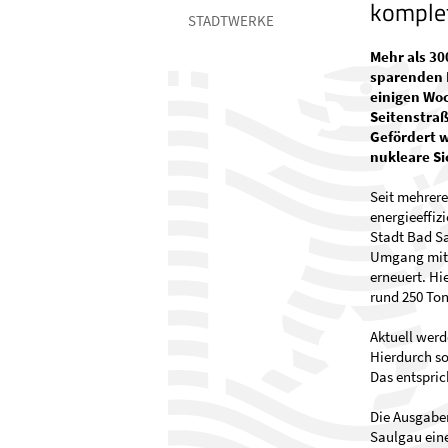
komplet
STADTWERKE
Mehr als 30
sparenden L
einigen Woc
Seitenstra
Gefördert 
nukleare Si
Seit mehrere
energieeffiz
Stadt Bad S
Umgang mit 
erneuert. Hi
rund 250 Ton
Aktuell werd
Hierdurch so
Das entspric
Die Ausgaben
Saulgau ein