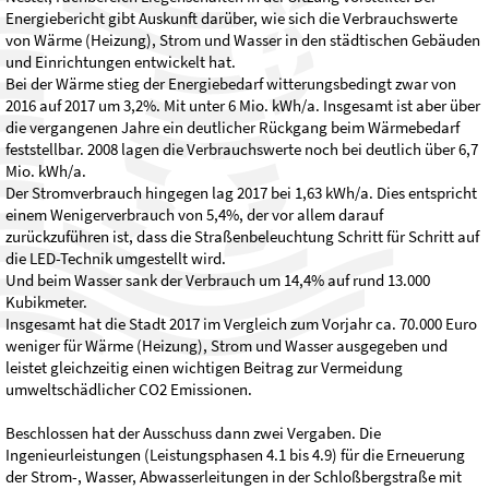
Energiebericht gibt Auskunft darüber, wie sich die Verbrauchswerte
von Wärme (Heizung), Strom und Wasser in den städtischen Gebäuden
und Einrichtungen entwickelt hat.
Bei der Wärme stieg der Energiebedarf witterungsbedingt zwar von
2016 auf 2017 um 3,2%. Mit unter 6 Mio. kWh/a. Insgesamt ist aber über
die vergangenen Jahre ein deutlicher Rückgang beim Wärmebedarf
feststellbar. 2008 lagen die Verbrauchswerte noch bei deutlich über 6,7
Mio. kWh/a.
Der Stromverbrauch hingegen lag 2017 bei 1,63 kWh/a. Dies entspricht
einem Wenigerverbrauch von 5,4%, der vor allem darauf
zurückzuführen ist, dass die Straßenbeleuchtung Schritt für Schritt auf
die LED-Technik umgestellt wird.
Und beim Wasser sank der Verbrauch um 14,4% auf rund 13.000
Kubikmeter.
Insgesamt hat die Stadt 2017 im Vergleich zum Vorjahr ca. 70.000 Euro
weniger für Wärme (Heizung), Strom und Wasser ausgegeben und
leistet gleichzeitig einen wichtigen Beitrag zur Vermeidung
umweltschädlicher CO2 Emissionen.
Beschlossen hat der Ausschuss dann zwei Vergaben. Die
Ingenieurleistungen (Leistungsphasen 4.1 bis 4.9) für die Erneuerung
der Strom-, Wasser, Abwasserleitungen in der Schloßbergstraße mit