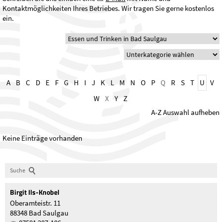
Kontaktmöglichkeiten Ihres Betriebes. Wir tragen Sie gerne kostenlos
ein.
A
B
C
D
E
F
G
H
I
J
K
L
M
N
O
P
Q
R
S
T
U
V
W
X
Y
Z
A-Z Auswahl aufheben
Keine Einträge vorhanden
Suche
Birgit
Ils-Knobel
Oberamteistr. 11
88348 Bad Saulgau