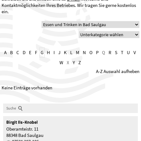
Kontaktmöglichkeiten Ihres Betriebes. Wir tragen Sie gerne kostenlos
ein.
A
B
C
D
E
F
G
H
I
J
K
L
M
N
O
P
Q
R
S
T
U
V
W
X
Y
Z
A-Z Auswahl aufheben
Keine Einträge vorhanden
Suche
Birgit
Ils-Knobel
Oberamteistr. 11
88348 Bad Saulgau