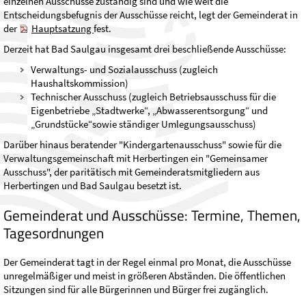
einzelnen Ausschüsse zuständig sind und wie weit die
Entscheidungsbefugnis der Ausschüsse reicht, legt der Gemeinderat in
der
Hauptsatzung
fest.
Derzeit hat Bad Saulgau insgesamt drei beschließende Ausschüsse:
Verwaltungs- und Sozialausschuss (zugleich
Haushaltskommission)
Technischer Ausschuss (zugleich Betriebsausschuss für die
Eigenbetriebe „Stadtwerke“, „Abwasserentsorgung“ und
„Grundstücke“sowie ständiger Umlegungsausschuss)
Darüber hinaus beratender "Kindergartenausschuss" sowie für die
Verwaltungsgemeinschaft mit Herbertingen ein "Gemeinsamer
Ausschuss", der paritätisch mit Gemeinderatsmitgliedern aus
Herbertingen und Bad Saulgau besetzt ist.
Gemeinderat und Ausschüsse: Termine, Themen,
Tagesordnungen
Der Gemeinderat tagt in der Regel einmal pro Monat, die Ausschüsse
unregelmäßiger und meist in größeren Abständen. Die öffentlichen
Sitzungen sind für alle Bürgerinnen und Bürger frei zugänglich.