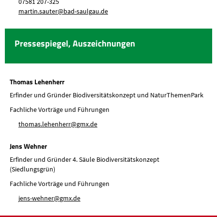
07581 207-325
m
rt
n
s
t
r
b
d-s
lg
d
Pressespiegel, Auszeichnungen
Thomas Lehenherr
Erfinder und Gründer Biodiversitätskonzept und NaturThemenPark
Fachliche Vorträge und Führungen
th
m
s
l
h
nh
rr
gmx
d
Jens Wehner
Erfinder und Gründer 4. Säule Biodiversitätskonzept
(Siedlungsgrün)
Fachliche Vorträge und Führungen
j
ns-w
hn
r
gmx
d