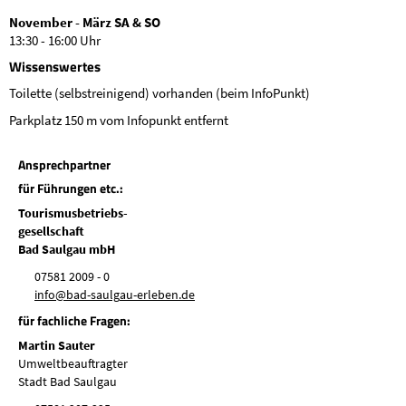
November - März SA & SO
13:30 - 16:00 Uhr
Wissenswertes
Toilette (selbstreinigend) vorhanden (beim InfoPunkt)
Parkplatz 150 m vom Infopunkt entfernt
Ansprechpartner
für Führungen etc.:
Tourismusbetriebs-
gesellschaft
Bad Saulgau mbH
07581 2009 - 0
nf
b
d-s
lg
-
rl
b
n
d
für fachliche Fragen:
Martin Sauter
Umweltbeauftragter
Stadt Bad Saulgau