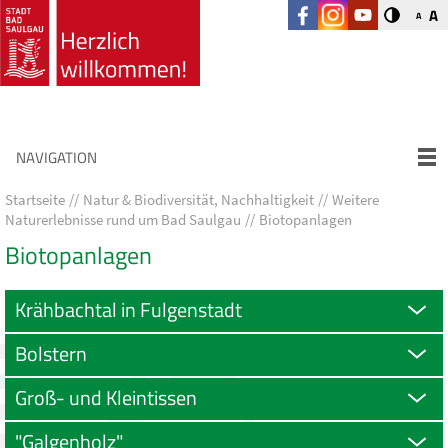
A
A
NAVIGATION
Startseite
Natur & Biodiversität, Nachhaltigkeit
Weitere
Naturerlebnisse rund um Bad Saulgau
Biotopanlagen
Biotopanlagen
Krähbachtal in Fulgenstadt
Bolstern
Groß- und Kleintissen
"Galgenholz"