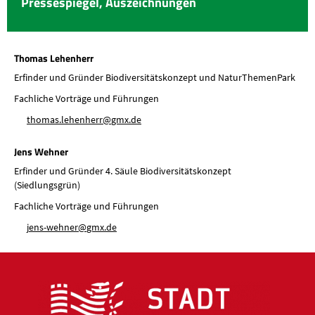
Pressespiegel, Auszeichnungen
Thomas Lehenherr
Erfinder und Gründer Biodiversitätskonzept und NaturThemenPark
Fachliche Vorträge und Führungen
th
m
s
l
h
nh
rr
gmx
d
Jens Wehner
Erfinder und Gründer 4. Säule Biodiversitätskonzept
(Siedlungsgrün)
Fachliche Vorträge und Führungen
j
ns-w
hn
r
gmx
d