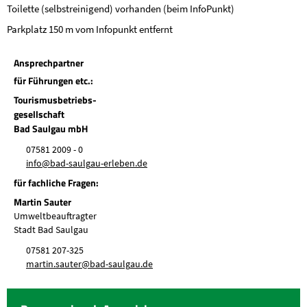
Toilette (selbstreinigend) vorhanden (beim InfoPunkt)
Parkplatz 150 m vom Infopunkt entfernt
Ansprechpartner
für Führungen etc.:
Tourismusbetriebs-
gesellschaft
Bad Saulgau mbH
07581 2009 - 0
nf
b
d-s
lg
-
rl
b
n
d
für fachliche Fragen:
Martin Sauter
Umweltbeauftragter
Stadt Bad Saulgau
07581 207-325
m
rt
n
s
t
r
b
d-s
lg
d