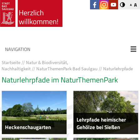
A
A
NAVIGATION
Startseite
Natur & Biodiversität,
Nachhaltigkeit
NaturThemenPark Bad Saulgau
Naturlehrpfade
Naturlehrpfade im NaturThemenPark
Lehrpfade heimischer
Heckenschaugarten
Gehölze bei Sießen