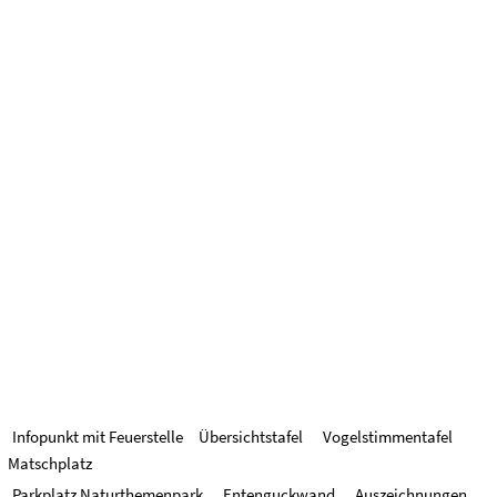
Infopunkt mit Feuerstelle
Übersichtstafel
Vogelstimmentafel
Matschplatz
Parkplatz Naturthemenpark
Entenguckwand
Auszeichnungen