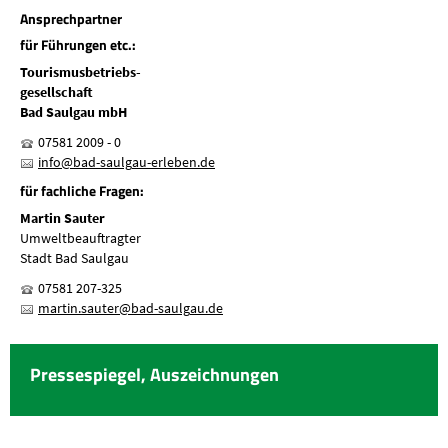
Ansprechpartner
für Führungen etc.:
Tourismusbetriebs-
gesellschaft
Bad Saulgau mbH
07581 2009 - 0
nf
b
d-s
lg
-
rl
b
n
d
für fachliche Fragen:
Martin Sauter
Umweltbeauftragter
Stadt Bad Saulgau
07581 207-325
m
rt
n
s
t
r
b
d-s
lg
d
Pressespiegel, Auszeichnungen