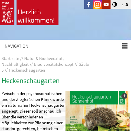
A
A
NAVIGATION
Startseite
Natur & Biodiversität,
Nachhaltigkeit
Biodiversitätskonzept
Säule
5
Heckenschaugarten
Heckenschaugarten
Zwischen der psychosomatischen
und der Ziegler’schen Klinik wurde
ein naturnaher Heckenschaugarten
angelegt. Dieser soll anschaulich
über die verschiedenen
Möglichkeiten zur Pflanzung einer
standortgerechten, heimischen