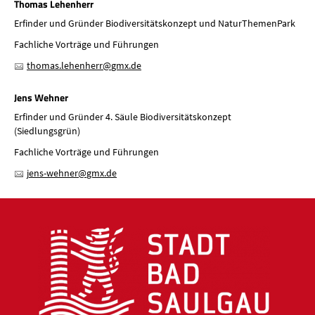
Thomas Lehenherr
Erfinder und Gründer Biodiversitätskonzept und NaturThemenPark
Fachliche Vorträge und Führungen
th
m
s
l
h
nh
rr
gmx
d
Jens Wehner
Erfinder und Gründer 4. Säule Biodiversitätskonzept
(Siedlungsgrün)
Fachliche Vorträge und Führungen
j
ns-w
hn
r
gmx
d