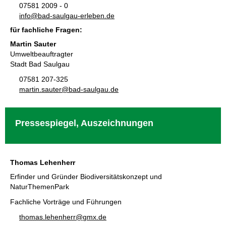
07581 2009 - 0
nf
b
d-s
lg
-
rl
b
n
d
für fachliche Fragen:
Martin Sauter
Umweltbeauftragter
Stadt Bad Saulgau
07581 207-325
m
rt
n
s
t
r
b
d-s
lg
d
Pressespiegel, Auszeichnungen
Thomas Lehenherr
Erfinder und Gründer Biodiversitätskonzept und
NaturThemenPark
Fachliche Vorträge und Führungen
th
m
s
l
h
nh
rr
gmx
d