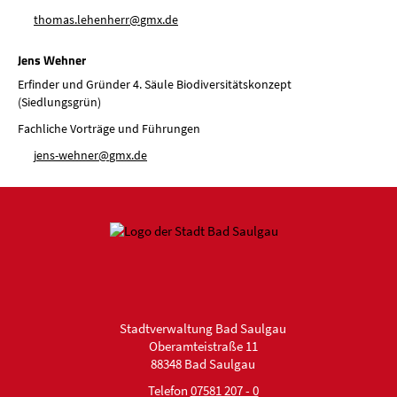
th
m
s
l
h
nh
rr
gmx
d
Jens Wehner
Erfinder und Gründer 4. Säule Biodiversitätskonzept
(Siedlungsgrün)
Fachliche Vorträge und Führungen
j
ns-w
hn
r
gmx
d
Stadtverwaltung Bad Saulgau
Oberamteistraße 11
88348 Bad Saulgau
Telefon
07581 207 - 0