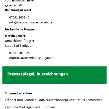
Tourismusbetriebs-
gesellschaft
Bad Saulgau mbH
07581 2009 - 0
nf
b
d-s
lg
-
rl
b
n
d
für fachliche Fragen:
Martin Sauter
Umweltbeauftragter
Stadt Bad Saulgau
07581 207-325
m
rt
n
s
t
r
b
d-s
lg
d
Pressespiegel, Auszeichnungen
Thomas Lehenherr
Erfinder und Gründer Biodiversitätskonzept und NaturThemenPark
Fachliche Vorträge und Führungen