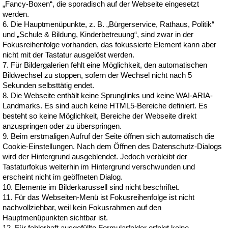
„Fancy-Boxen“, die sporadisch auf der Webseite eingesetzt
werden.
6. Die Hauptmenüpunkte, z. B. „Bürgerservice, Rathaus, Politik“
und „Schule & Bildung, Kinderbetreuung“, sind zwar in der
Fokusreihenfolge vorhanden, das fokussierte Element kann aber
nicht mit der Tastatur ausgelöst werden.
7. Für Bildergalerien fehlt eine Möglichkeit, den automatischen
Bildwechsel zu stoppen, sofern der Wechsel nicht nach 5
Sekunden selbsttätig endet.
8. Die Webseite enthält keine Sprunglinks und keine WAI-ARIA-
Landmarks. Es sind auch keine HTML5-Bereiche definiert. Es
besteht so keine Möglichkeit, Bereiche der Webseite direkt
anzuspringen oder zu überspringen.
9. Beim erstmaligen Aufruf der Seite öffnen sich automatisch die
Cookie-Einstellungen. Nach dem Öffnen des Datenschutz-Dialogs
wird der Hintergrund ausgeblendet. Jedoch verbleibt der
Tastaturfokus weiterhin im Hintergrund verschwunden und
erscheint nicht im geöffneten Dialog.
10. Elemente im Bilderkarussell sind nicht beschriftet.
11. Für das Webseiten-Menü ist Fokusreihenfolge ist nicht
nachvollziehbar, weil kein Fokusrahmen auf den
Hauptmenüpunkten sichtbar ist.
12. Für fehlerhaft ausgefüllte Formularfelder erfolgt keine