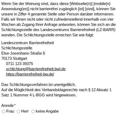
Wenn Sie der Meinung sind, dass diese [Webseite(n)] [mobile(n)
Anwendung(en)] nicht barrierefrei zugänglich [ist] [sind], können Sie
unsere in Ziffer 4 genannte Stelle oder Person darüber informieren.
Falls wir Ihnen nicht oder nicht zufriedenstellend innerhalb von vier
Wochen ab Zugang Ihrer Anfrage antworten, können Sie sich an die
Schlichtungsstelle des Landeszentrums Barrierefreiheit (LZ-BARR)
wenden. Die Schlichtungsstelle erreichen Sie wie folgt:
Landeszentrum Barrierefreiheit
Schlichtungsstelle
Else-Josenhans-Straße 6
70173 Stuttgart
0711 123 39375
schl
cht
ng
b
rr
r
fr
h
t
bwl
d
https://barrierefreiheit-bw.de/
Das Schlichtungsverfahren ist unentgeltlich.
Auf die Möglichkeit des Verbandsklagerechts nach § 12 Absatz 1
Satz 1 Nummer 4 L-BGG wird hingewiesen.
Anrede
*
Frau
Herr
keine Angabe