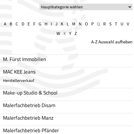
A
B
C
D
E
F
G
H
I
J
K
L
M
N
O
P
Q
R
S
T
U
V
W
X
Y
Z
A-Z Auswahl aufheben
M. Fürst Immobilien
MAC KEE Jeans
Herstellerverkauf
Make-up Studio & School
Malerfachbetrieb Disam
Malerfachbetrieb Manz
Malerfachbetrieb Pfänder