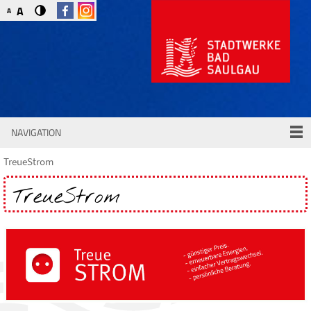
A
A
NAVIGATION
TreueStrom
TreueStrom