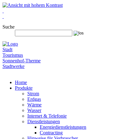
Suche
Stadt
Tourismus
Sonnenhof-Therme
Stadtwerke
Home
Produkte
Strom
Erdgas
Wärme
Wasser
Internet & Telefonie
Dienstleistungen
Energiedienstleistungen
Contracting
Hinweise für Verbraucher