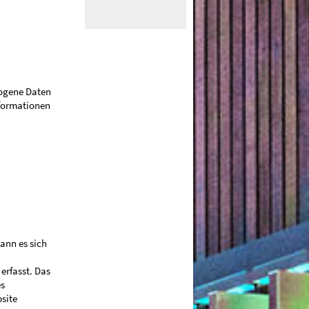
zogene Daten
nformationen
ann es sich
erfasst. Das
es
site