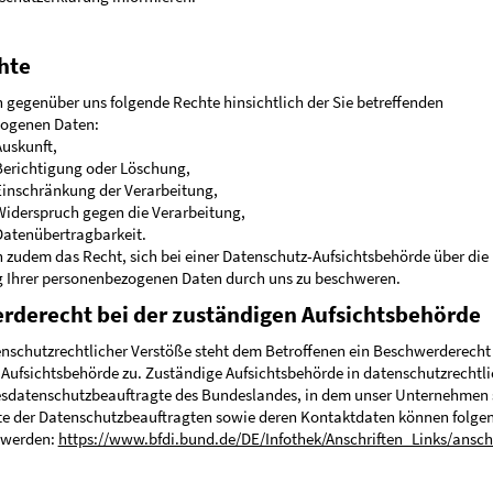
hte
n gegenüber uns folgende Rechte hinsichtlich der Sie betreffenden
ogenen Daten:
Auskunft,
Berichtigung oder Löschung,
Einschränkung der Verarbeitung,
Widerspruch gegen die Verarbeitung,
Datenübertragbarkeit.
n zudem das Recht, sich bei einer Datenschutz-Aufsichtsbehörde über die
g Ihrer personenbezogenen Daten durch uns zu beschweren.
rderecht bei der zuständigen Aufsichtsbehörde
enschutzrechtlicher Verstöße steht dem Betroffenen ein Beschwerderecht 
Aufsichtsbehörde zu. Zuständige Aufsichtsbehörde in datenschutzrechtl
esdatenschutzbeauftragte des Bundeslandes, in dem unser Unternehmen s
ste der Datenschutzbeauftragten sowie deren Kontaktdaten können folge
werden:
https://www.bfdi.bund.de/DE/Infothek/Anschriften_Links/anschr