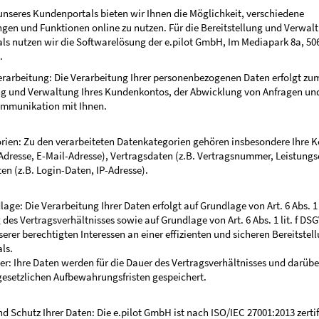
seres Kundenportals bieten wir Ihnen die Möglichkeit, verschiedene
ngen und Funktionen online zu nutzen. Für die Bereitstellung und Verwal
s nutzen wir die Softwarelösung der e.pilot GmbH, Im Mediapark 8a, 50
.
rarbeitung: Die Verarbeitung Ihrer personenbezogenen Daten erfolgt zu
ng und Verwaltung Ihres Kundenkontos, der Abwicklung von Anfragen un
ommunikation mit Ihnen.
ien: Zu den verarbeiteten Datenkategorien gehören insbesondere Ihre 
Adresse, E-Mail-Adresse), Vertragsdaten (z.B. Vertragsnummer, Leistung
n (z.B. Login-Daten, IP-Adresse).
age: Die Verarbeitung Ihrer Daten erfolgt auf Grundlage von Art. 6 Abs. 1
 des Vertragsverhältnisses sowie auf Grundlage von Art. 6 Abs. 1 lit. f DS
rer berechtigten Interessen an einer effizienten und sicheren Bereitstel
ls.
r: Ihre Daten werden für die Dauer des Vertragsverhältnisses und darübe
esetzlichen Aufbewahrungsfristen gespeichert.
nd Schutz Ihrer Daten: Die e.pilot GmbH ist nach ISO/IEC 27001:2013 zertif