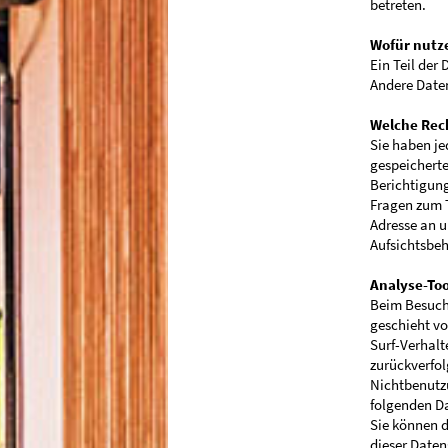
betreten.
Wofür nutze
Ein Teil der
Andere Daten
Welche Rech
Sie haben je
gespeicherte
Berichtigung
Fragen zum 
Adresse an u
Aufsichtsbeh
Analyse-Too
Beim Besuch 
geschieht v
Surf-Verhalt
zurückverfol
Nichtbenutzu
folgenden D
Sie können d
dieser Daten