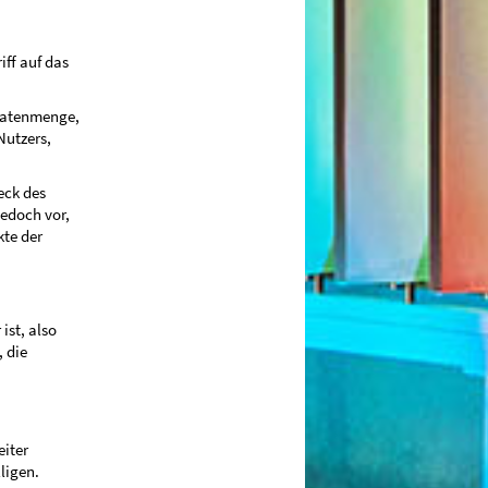
ff auf das
 Datenmenge,
Nutzers,
eck des
jedoch vor,
kte der
ist, also
 die
iter
ligen.