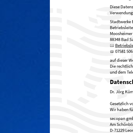
Diese Datens
Verwendung 
Stadtwerke 
Betriebsleite
Moosheimer 
88348 Bad S
Betriebsle
07581 506
auf dieser W
Die rechtlic
und dem Tel
Datensc
Dr. Jörg Kü
Gesetzlich v
Wir haben fü
secopan gm
Am Schönbli
D-71229 Leo