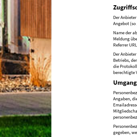
Zugriffs
Der Anbieter
Angebot (so 
Name der ab
Meldung über
Referrer URL
Der Anbieter
Betriebs, de
die Protokol
berechtigte 
Umgang 
Personenbezo
Angaben, die
Emailadresse
Mitgliedsch
personenbez
Personenbez
gegeben, wen