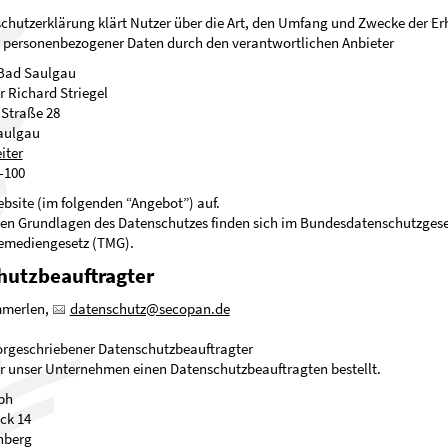
chutzerklärung klärt Nutzer über die Art, den Umfang und Zwecke der E
personenbezogener Daten durch den verantwortlichen Anbieter
Bad Saulgau
r Richard Striegel
Straße 28
aulgau
iter
-100
ebsite (im folgenden “Angebot”) auf.
hen Grundlagen des Datenschutzes finden sich im Bundesdatenschutzges
emediengesetz (TMG).
hutzbeauftragter
mmerlen,
datenschutz@secopan.de
orgeschriebener Datenschutzbeauftragter
r unser Unternehmen einen Datenschutzbeauftragten bestellt.
bh
ck 14
nberg