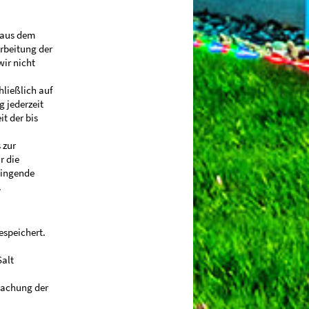
 aus dem
rbeitung der
wir nicht
ließlich auf
g jederzeit
t der bis
 zur
r die
wingende
.
espeichert.
alt
wachung der