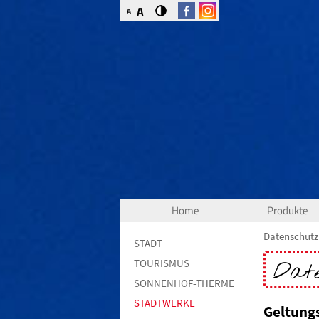
A
A
Home
Produkte
Datenschutz
STADT
TOURISMUS
Date
SONNENHOF-THERME
STADTWERKE
Geltung