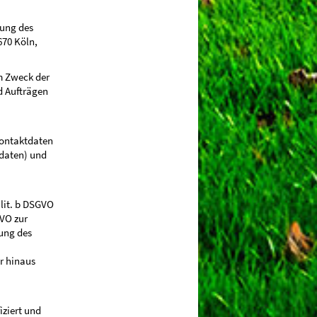
tung des
670 Köln,
m Zweck der
d Aufträgen
Kontaktdaten
sdaten) und
 lit. b DSGVO
GVO zur
lung des
r hinaus
iziert und