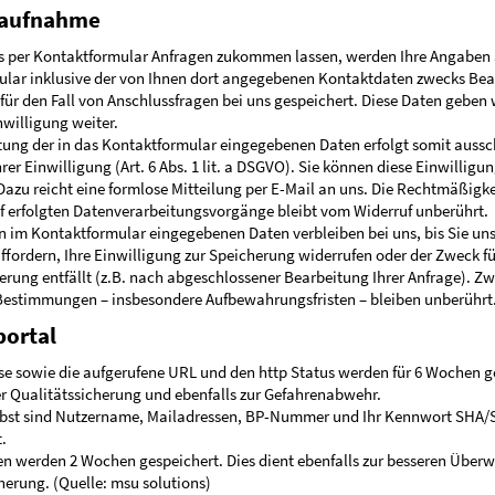
taufnahme
s per Kontaktformular Anfragen zukommen lassen, werden Ihre Angaben
ular inklusive der von Ihnen dort angegebenen Kontaktdaten zwecks Bea
für den Fall von Anschlussfragen bei uns gespeichert. Diese Daten geben 
nwilligung weiter.
tung der in das Kontaktformular eingegebenen Daten erfolgt somit aussch
er Einwilligung (Art. 6 Abs. 1 lit. a DSGVO). Sie können diese Einwilligun
Dazu reicht eine formlose Mitteilung per E-Mail an uns. Die Rechtmäßigkei
 erfolgten Datenverarbeitungsvorgänge bleibt vom Widerruf unberührt.
n im Kontaktformular eingegebenen Daten verbleiben bei uns, bis Sie uns
fordern, Ihre Einwilligung zur Speicherung widerrufen oder der Zweck fü
rung entfällt (z.B. nach abgeschlossener Bearbeitung Ihrer Anfrage). Z
Bestimmungen – insbesondere Aufbewahrungsfristen – bleiben unberührt
ortal
sse sowie die aufgerufene URL und den http Status werden für 6 Wochen g
er Qualitätssicherung und ebenfalls zur Gefahrenabwehr.
elbst sind Nutzername, Mailadressen, BP-Nummer und Ihr Kennwort SHA/S
.
n werden 2 Wochen gespeichert. Dies dient ebenfalls zur besseren Über
herung. (Quelle: msu solutions)