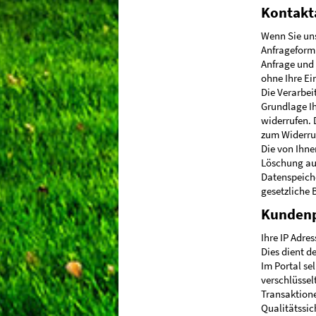
Kontak
Wenn Sie un
Anfrageform
Anfrage und 
ohne Ihre Ei
Die Verarbei
Grundlage Ihr
widerrufen. 
zum Widerruf
Die von Ihne
Löschung auf
Datenspeiche
gesetzliche 
Kundenp
Ihre IP Adre
Dies dient d
Im Portal s
verschlüsselt
Transaktione
Qualitätssic