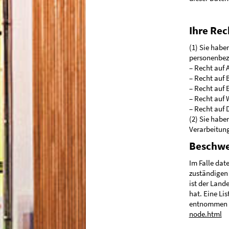
Ihre Rec
(1) Sie habe
personenbez
– Recht auf 
– Recht auf 
– Recht auf 
– Recht auf 
– Recht auf 
(2) Sie habe
Verarbeitun
Beschwe
Im Falle dat
zuständigen 
ist der Land
hat. Eine Li
entnommen 
node.html