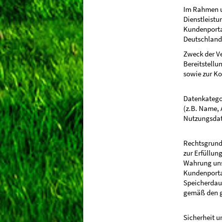
Im Rahmen un
Dienstleistu
Kundenportal
Deutschland
Zweck der Ve
Bereitstellu
sowie zur K
Datenkategor
(z.B. Name, 
Nutzungsdate
Rechtsgrundl
zur Erfüllung
Wahrung unse
Kundenporta
Speicherdaue
gemäß den g
Sicherheit u