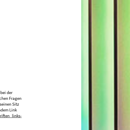
bei der
ichen Fragen
einen Sitz
ndem Link
iften_links-