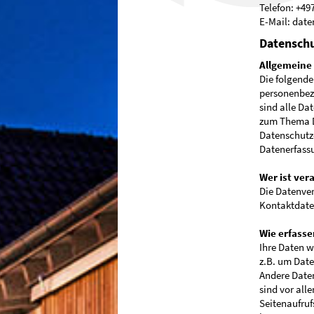
Telefon: +49
E-Mail: dat
Datenschu
Allgemeine
Die folgende
personenbez
sind alle Da
zum Thema D
Datenschutz
Datenerfassu
Wer ist ver
Die Datenver
Kontaktdate
Wie erfasse
Ihre Daten w
z.B. um Date
Andere Daten
sind vor all
Seitenaufruf