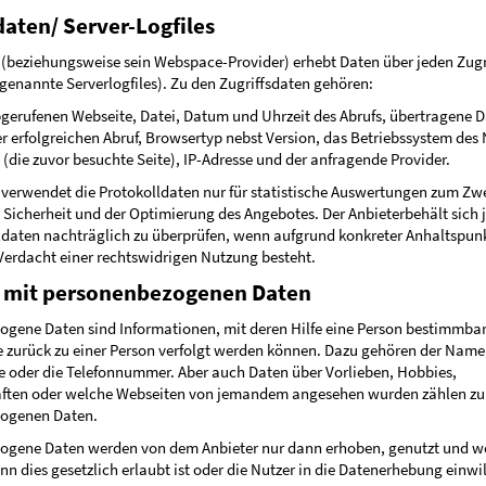
daten/ Server-Logfiles
 (beziehungsweise sein Webspace-Provider) erhebt Daten über jeden Zugri
genannte Serverlogfiles). Zu den Zugriffsdaten gehören:
gerufenen Webseite, Datei, Datum und Uhrzeit des Abrufs, übertragene
 erfolgreichen Abruf, Browsertyp nebst Version, das Betriebssystem des 
 (die zuvor besuchte Seite), IP-Adresse und der anfragende Provider.
 verwendet die Protokolldaten nur für statistische Auswertungen zum Zw
r Sicherheit und der Optimierung des Angebotes. Der Anbieterbehält sich 
ldaten nachträglich zu überprüfen, wenn aufgrund konkreter Anhaltspun
Verdacht einer rechtswidrigen Nutzung besteht.
mit personenbezogenen Daten
gene Daten sind Informationen, mit deren Hilfe eine Person bestimmbar 
 zurück zu einer Person verfolgt werden können. Dazu gehören der Name,
 oder die Telefonnummer. Aber auch Daten über Vorlieben, Hobbies,
aften oder welche Webseiten von jemandem angesehen wurden zählen zu
ogenen Daten.
ogene Daten werden von dem Anbieter nur dann erhoben, genutzt und we
n dies gesetzlich erlaubt ist oder die Nutzer in die Datenerhebung einwil