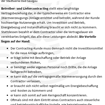
der Stadtwerke Bad Saulgau
Betreiber- und Liefercontracting
stellt eine langfristige
Vertragsbeziehung dar, in der typischerweise ein Contractor eine
(Wärmeerzeugungs-)Anlage errichtet und betreibt, während der Kunde
hochwertige Nutzenergie erhält. Um Investition und Betrieb,
Energiebezug und Instandhaltung braucht er sich nicht zu kümmern.
Stattdessen bezahlt er dem Contractor über die Vertragsdauer ein
vereinbartes Entgelt, das alle diese Leistungen abdeckt.
Die Vorteile
liegen auf der Hand:
Der Contracting-Kunde muss demnach nicht die Investitionsmittel
für die neue Anlage aufbringen,
er trägt keine mit Beschaffung oder Betrieb der Anlage
verbundenen Risiken,
er benötigt weder eigenes Personal noch Dritte, die die Anlage
fachgerecht betreiben,
er kann sich auf die vertragsgemäße Wärmeversorgung durch den
Contractor verlassen,
er braucht sich nicht selbst regelmäßig um Energiebeschaffung
und -kosten zu kümmern und
er kann sich somit auf sein Kerngeschäft konzentrieren.
Oftmals sind mit dem Eintritt eines Contractors auch steuerliche
und betriebswirtschaftliche Vorteile, wie beispielsweise die