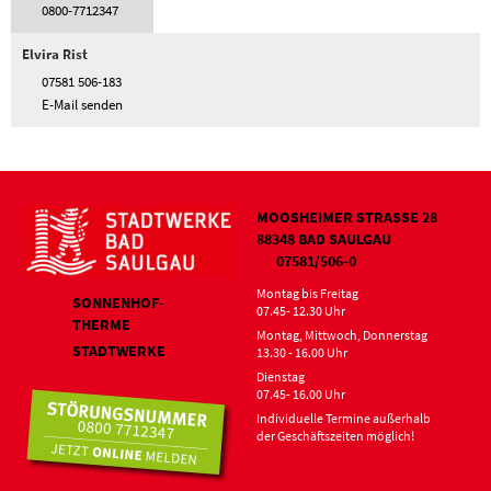
0800-7712347
Elvira
Rist
07581 506-183
E-Mail senden
MOOSHEIMER STRASSE 28
88348 BAD SAULGAU
07581/506-0
Montag bis Freitag
SONNENHOF-
07.45- 12.30 Uhr
THERME
Montag, Mittwoch, Donnerstag
STADTWERKE
13.30 - 16.00 Uhr
Dienstag
07.45- 16.00 Uhr
Individuelle Termine außerhalb
der Geschäftszeiten möglich!