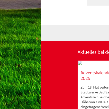
Aktuelles bei 
Adventskalend
2025
Zum 18. Mal verlos
Stadtwerke Bad Sa
Adventszeit Geldbe
Höhe von 4.800 € a
eingetragene Vere