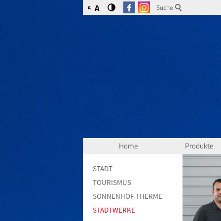
A
Suche
A
Home
Produkte
STADT
TOURISMUS
SONNENHOF-THERME
STADTWERKE