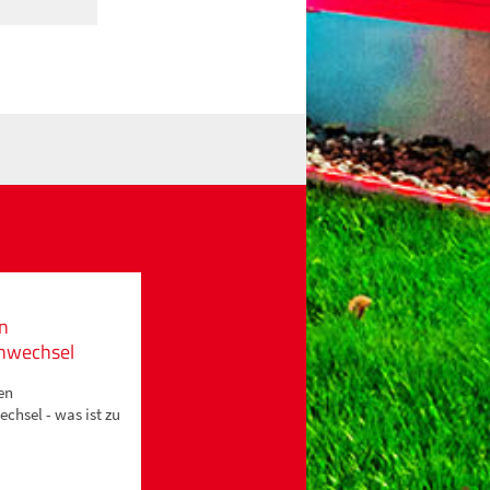
n
enwechsel
en
chsel - was ist zu