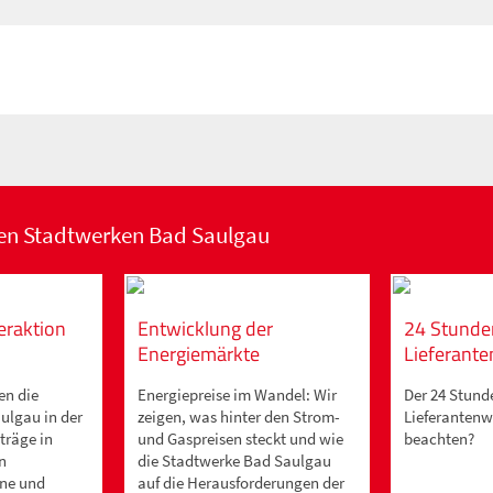
den Stadtwerken Bad Saulgau
eraktion
Entwicklung der
24 Stunde
Energiemärkte
Lieferant
en die
Energiepreise im Wandel: Wir
Der 24 Stund
ulgau in der
zeigen, was hinter den Strom-
Lieferantenwe
träge in
und Gaspreisen steckt und wie
beachten?
n
die Stadtwerke Bad Saulgau
ine und
auf die Herausforderungen der