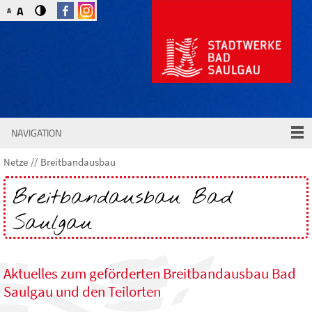
A
A
NAVIGATION
Netze
Breitbandausbau
Breitbandausbau Bad
Saulgau
Aktuelles zum geförderten Breitbandausbau Bad
Saulgau und den Teilorten